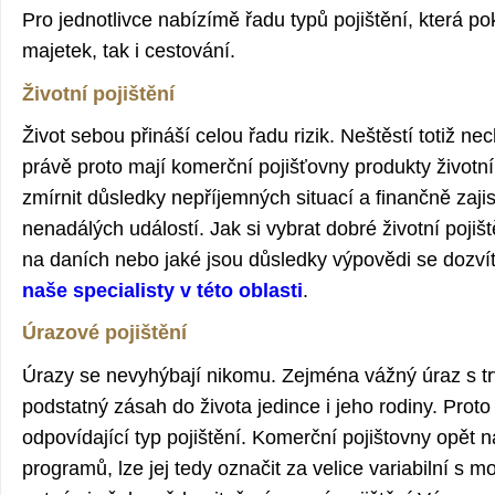
Pro jednotlivce nabízímě řadu typů pojištění, která po
majetek, tak i cestování.
Životní pojištění
Život sebou přináší celou řadu rizik. Neštěstí totiž ne
právě proto mají komerční pojišťovny produkty životní
zmírnit důsledky nepříjemných situací a finančně zajis
nenadálých událostí. Jak si vybrat dobré životní pojiště
na daních nebo jaké jsou důsledky výpovědi se dozv
naše specialisty v této oblasti
.
Úrazové pojištění
Úrazy se nevyhýbají nikomu. Zejména vážný úraz s t
podstatný zásah do života jedince i jeho rodiny. Prot
odpovídající typ pojištění. Komerční pojištovny opět n
programů, lze jej tedy označit za velice variabilní s mo