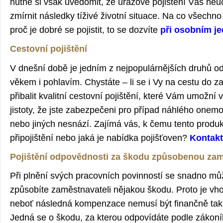
nutné si však uvědomit, že úrazové pojištění Vás ne
zmírnit následky tíživé životní situace. Na co všechno
proč je dobré se pojistit, to se dozvíte
při osobním je
Cestovní pojištění
V dnešní době je jedním z nejpopulárnějších druhů od
věkem i pohlavím. Chystáte – li se i Vy na cestu do 
přibalit kvalitní cestovní pojištění, které Vám umožn
jistoty, že jste zabezpečeni pro případ náhlého onemo
nebo jiných nesnází. Zajímá vás, k čemu tento produkt
připojištění nebo jaká je nabídka pojišťoven?
Kontakt
Pojištění odpovědnosti za škodu způsobenou zam
Při plnění svých pracovních povinností se snadno mů
způsobíte zaměstnavateli nějakou škodu. Proto je vhod
neboť následná kompenzace nemusí být finančně tak 
Jedná se o škodu, za kterou odpovídáte podle zákoní