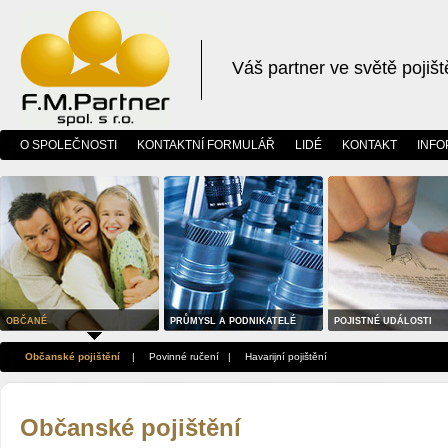
Váš partner ve světě pojišt
O SPOLEČNOSTI
KONTAKTNÍ FORMULÁŘ
LIDÉ
KONTAKT
INFO
OBČANÉ
PRŮMYSL A PODNIKATELÉ
POJISTNÉ UDÁLOSTI
Občanské pojištění
|
Povinné ručení
|
Havarijní pojištění
Občanské pojištění