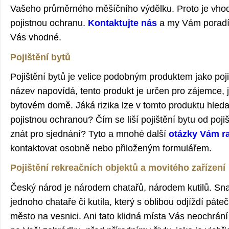
Vašeho průměrného měšíčního výdělku. Proto je vhodn
pojistnou ochranu.
Kontaktujte nás
a my Vám poradíme
Vás vhodné.
Pojištění bytů
Pojištění bytů je velice podobným produktem jako poj
název napovídá, tento produkt je určen pro zájemce,
bytovém domě. Jáká rizika lze v tomto produktu hledat?
pojistnou ochranou? Čím se liší pojištění bytu od poj
znát pro sjednání? Tyto a mnohé další
otázky Vám r
kontaktovat osobně nebo přiloženým formulářem.
Pojištění rekreačních objektů a movitého zařízení
Český národ je národem chatařů, národem kutilů. Sn
jednoho chataře či kutila, který s oblibou odjíždí pát
město na vesnici. Ani tato klidná místa Vás neochrá