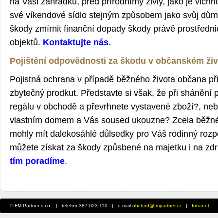
na Vaši zahrádku, před přírodnímy živly, jako je vichři
své víkendové sídlo stejným způsobem jako svůj dů
škody zmírnit finanční dopady škody právě prostředni
objektů.
Kontaktujte nás
.
Pojištění odpovědnosti za škodu v občanském živ
Pojistná ochrana v případě běžného života občana př
zbytečný prodkut. Představte si však, že při shánění 
regálu v obchodě a převrhnete vystavené zboží?, nebo 
vlastním domem a Vás soused ukouzne? Zcela běžné 
mohly mít dalekosáhlé důlsedky pro Váš rodinný rozpo
můžete získat za škody způsbené na majetku i na zdr
tím poradíme
.
© FM Partner s.r.o. | telefon 387 023 110 | e-mail
obchod@fmpartner.cz
|
Intranet