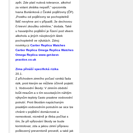
zpět. Zde platí nulová tolerance, alkohol
za volant zkrátka nepatří,“ upozornila
Ivana Buriánková z České pojišťovny (ČP).
„Postihu od pojišťovny se pochopitelně
řidič nevyhne ani v případě, že dechovou
či krevní zkoušku odmítne,” dodala. Také
u havarijního pojištění je řízení pod vlivem
alkoholu a jiných návykových látek
pochopitelně ve výlukách. Zdroj:
novinky.cz
Cartier Replica Watches
Cartier Replica
Omega Replica Watches
Omega Replica
www.get-best-
practice.co.uk
Zima přináší specifická rizika
20.1.
Z příchodem zimního počasí vzniká řada
rizik, proti kterým se můžete účinně pojistit:
1. Vodovodní škody: V zimním období
kvůli mrazům a s tím souvisejícím náhlým
výkyvům teploty často praskne vodovodní
potrubí. Proti škodám napáchaným
prasklým vodovodním potrubím se sice lze
chránit v pojištění domácnosti a
nemovitosti, nicméně je třeba počítat s
tím, že při vyřizování škody se bude
kontrolovat, zda a jakou zimní přípravu
poškozený preventivně provedl, a také jak