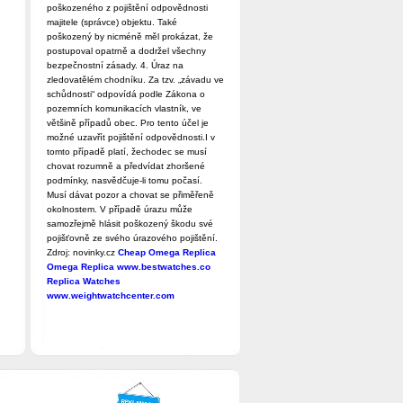
poškozeného z pojištění odpovědnosti
majitele (správce) objektu. Také
poškozený by nicméně měl prokázat, že
postupoval opatrně a dodržel všechny
bezpečnostní zásady. 4. Úraz na
zledovatělém chodníku. Za tzv. „závadu ve
schůdnosti“ odpovídá podle Zákona o
pozemních komunikacích vlastník, ve
většině případů obec. Pro tento účel je
možné uzavřít pojištění odpovědnosti.I v
tomto případě platí, žechodec se musí
chovat rozumně a předvídat zhoršené
podmínky, nasvědčuje-li tomu počasí.
Musí dávat pozor a chovat se přiměřeně
okolnostem. V případě úrazu může
samozřejmě hlásit poškozený škodu své
pojišťovně ze svého úrazového pojištění.
Zdroj: novinky.cz
Cheap Omega Replica
Omega Replica
www.bestwatches.co
Replica Watches
www.weightwatchcenter.com