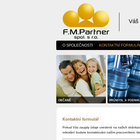
Váš 
O SPOLEČNOSTI
KONTAKTNÍ FORMULÁ
OBČANÉ
PRŮMYSL A PODNIK
Kontaktní formulář
Pokud Vás zaujaly údaje uvedené na našich stránkach
odeslání budete kontaktováni naším pracovníkem, kter