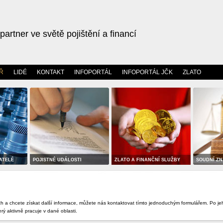
partner ve světě pojištění a financí
Ř
LIDÉ
KONTAKT
INFOPORTÁL
INFOPORTÁL JČK
ZLATO
ATELÉ
POJISTNÉ UDÁLOSTI
ZLATO A FINANČNÍ SLUŽBY
SOUDNÍ ZN
 a chcete získat další informace, můžete nás kontaktovat tímto jednoduchým formulářem. Po je
ý aktivně pracuje v dané oblasti.