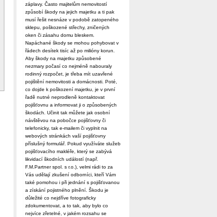
záplavy. Často majitelům nemovitostí
způsobí škody na jejich majetku a ti pak
musí řešit nesnáze v podobě zatopeného
sklepu, poškozené střechy, zničených
oken či zásahu domu bleskem.
Napáchané škody se mohou pohybovat v
řádech desítek tisíc až po milióny korun.
Aby škody na majetku způsobené
nezmary počasí co nejméně nabouraly
rodinný rozpočet, je třeba mít uzavřené
pojištění nemovitosti a domácnosti. Poté,
co dojde k poškození majetku, je v první
řadě nutné neprodleně kontaktovat
pojišťovnu a informovat ji o způsobených
škodách. Učinit tak můžete jak osobní
návštěvou na pobočce pojišťovny či
telefonicky, tak e-mailem či vyplnit na
webových stránkách vaší pojišťovny
příslušný formulář. Pokud využíváte služeb
pojišťovacího makléře, který se zabývá
likvidací škodních událostí (např.
F.M.Partner spol. s r.o.), velmi rádi to za
Vás udělají zkušení odborníci, kteří Vám
také pomohou i při jednání s pojišťovanou
a získání pojistného plnění. Škodu je
důležité co nejdříve fotograficky
zdokumentovat, a to tak, aby bylo co
nejvíce zřetelné, v jakém rozsahu se