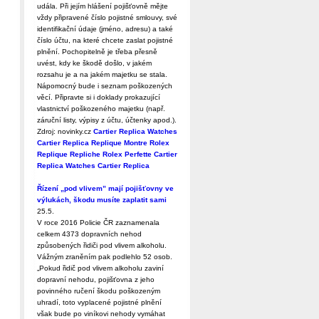
udála. Při jejím hlášení pojišťovně mějte
vždy připravené číslo pojistné smlouvy, své
identifikační údaje (jméno, adresu) a také
číslo účtu, na které chcete zaslat pojistné
plnění. Pochopitelně je třeba přesně
uvést, kdy ke škodě došlo, v jakém
rozsahu je a na jakém majetku se stala.
Nápomocný bude i seznam poškozených
věcí. Připravte si i doklady prokazující
vlastnictví poškozeného majetku (např.
záruční listy, výpisy z účtu, účtenky apod.).
Zdroj: novinky.cz
Cartier Replica Watches
Cartier Replica
Replique Montre
Rolex
Replique
Repliche Rolex Perfette
Cartier
Replica Watches
Cartier Replica
Řízení „pod vlivem” mají pojišťovny ve
výlukách, škodu musíte zaplatit sami
25.5.
V roce 2016 Policie ČR zaznamenala
celkem 4373 dopravních nehod
způsobených řidiči pod vlivem alkoholu.
Vážným zraněním pak podlehlo 52 osob.
„Pokud řidič pod vlivem alkoholu zaviní
dopravní nehodu, pojišťovna z jeho
povinného ručení škodu poškozeným
uhradí, toto vyplacené pojistné plnění
však bude po viníkovi nehody vymáhat