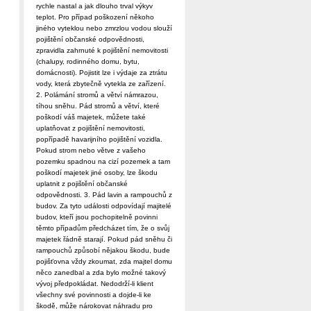
rychle nastal a jak dlouho trval výkyv
teplot. Pro případ poškození někoho
jiného vyteklou nebo zmrzlou vodou slouží
pojištění občanské odpovědnosti,
zpravidla zahrnuté k pojištění nemovitosti
(chalupy, rodinného domu, bytu,
domácnosti). Pojistit lze i výdaje za ztrátu
vody, která zbytečně vytekla ze zařízení.
2. Polámání stromů a větví námrazou,
tíhou sněhu. Pád stromů a větví, které
poškodí váš majetek, můžete také
uplatňovat z pojištění nemovitosti,
popřípadě havarijního pojištění vozidla.
Pokud strom nebo větve z vašeho
pozemku spadnou na cizí pozemek a tam
poškodí majetek jiné osoby, lze škodu
uplatnit z pojištění občanské
odpovědnosti. 3. Pád lavin a rampouchů z
budov. Za tyto události odpovídají majitelé
budov, kteří jsou pochopitelně povinni
těmto případům předcházet tím, že o svůj
majetek řádně starají. Pokud pád sněhu či
rampouchů způsobí nějakou škodu, bude
pojišťovna vždy zkoumat, zda majtel domu
něco zanedbal a zda bylo možné takový
vývoj předpokládat. Nedodrží-li klient
všechny své povinnosti a dojde-li ke
škodě, může nárokovat náhradu pro