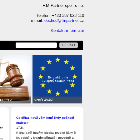
F.M.Partner spol. s r.o.
telefon: +420 387 023 110
e-mail:
obchod@fmpartner.cz
Kontaktní formulář
ALECTVÍ
VZDĚLÁVÁNÍ
Co dělat, když vám letní živly poškodí
majetek
ho
17.8.
K létu patří bouřky, blesky, prudké lijáky či
krupobití, v krajním případě i povodně a