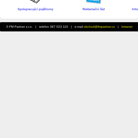
Spolupracující pojišťovny
Reklamační řád
Inf
© FM Partner s.r.o. | telefon 387 023 110 | e-mail
obchod@fmpartner.cz
|
Intranet