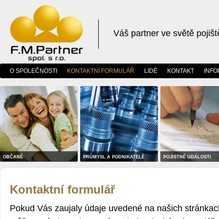
Váš partner ve světě pojišt
O SPOLEČNOSTI
KONTAKTNÍ FORMULÁŘ
LIDÉ
KONTAKT
INFO
OBČANÉ
PRŮMYSL A PODNIKATELÉ
POJISTNÉ UDÁLOSTI
Kontaktní formulář
Pokud Vás zaujaly údaje uvedené na našich stránkach