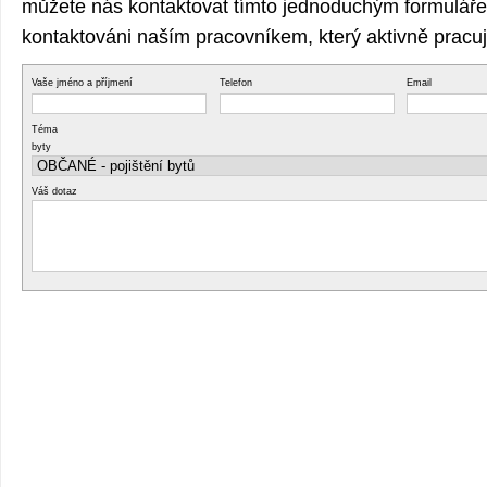
můžete nás kontaktovat tímto jednoduchým formuláře
kontaktováni naším pracovníkem, který aktivně pracuj
Vaše jméno a příjmení
Telefon
Email
Téma
byty
Váš dotaz